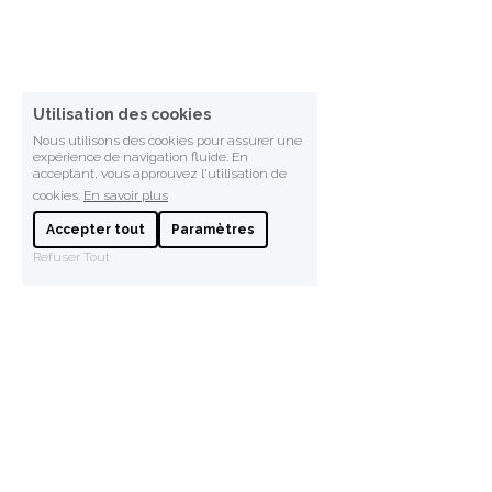
Utilisation des cookies
Nous utilisons des cookies pour assurer une
expérience de navigation fluide. En
acceptant, vous approuvez l'utilisation de
cookies.
En savoir plus
Accepter tout
Paramètres
Refuser Tout
 © 2026 - 
Bellidée
 - 6/8 Résidence René Descartes - 62280 Saint-Martin-
Boulogne
Ouvert du lundi au vendredi de 9h à 12h et de 14h à 18h
 - 
+33 3 21 99 56 90
- 
contact@bellidee.fr.